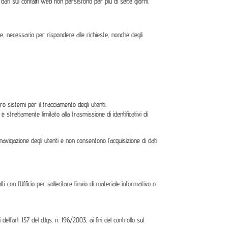
i dati sui contatti web non persistono per più di sette giorni.
tente, necessario per rispondere alle richieste, nonché degli
ro sistemi per il tracciamento degli utenti.
trettamente limitato alla trasmissione di identificativi di
 navigazione degli utenti e non consentono l’acquisizione di dati
i con l’Ufficio per sollecitare l’invio di materiale informativo o
ll’art 157 del d.lgs. n. 196/2003, ai fini del controllo sul