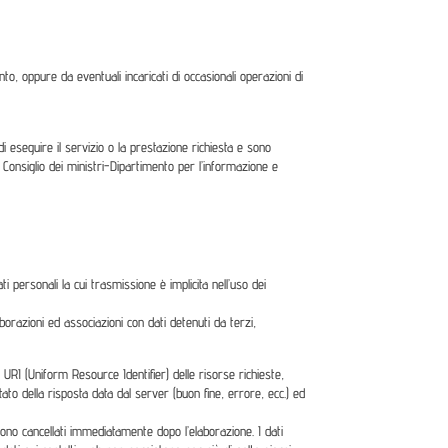
o, oppure da eventuali incaricati di occasionali operazioni di
e di eseguire il servizio o la prestazione richiesta e sono
l Consiglio dei ministri-Dipartimento per l’informazione e
 personali la cui trasmissione è implicita nell’uso dei
orazioni ed associazioni con dati detenuti da terzi,
ne URI (Uniform Resource Identifier) delle risorse richieste,
 stato della risposta data dal server (buon fine, errore, ecc.) ed
ngono cancellati immediatamente dopo l’elaborazione. I dati