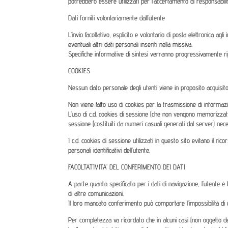
potrebbero essere utilizzati per l’accertamento di responsabilità 
Dati forniti volontariamente dall’utente
L’invio facoltativo, esplicito e volontario di posta elettronica ag
eventuali altri dati personali inseriti nella missiva.
Specifiche informative di sintesi verranno progressivamente ripo
COOKIES
Nessun dato personale degli utenti viene in proposito acquisito 
Non viene fatto uso di cookies per la trasmissione di informazio
L’uso di c.d. cookies di sessione (che non vengono memorizzati 
sessione (costituiti da numeri casuali generati dal server) nece
I c.d. cookies di sessione utilizzati in questo sito evitano il r
personali identificativi dell’utente.
FACOLTATIVITA’ DEL CONFERIMENTO DEI DATI
A parte quanto specificato per i dati di navigazione, l’utente è li
di altre comunicazioni.
Il loro mancato conferimento può comportare l’impossibilità di 
Per completezza va ricordato che in alcuni casi (non oggetto dell’