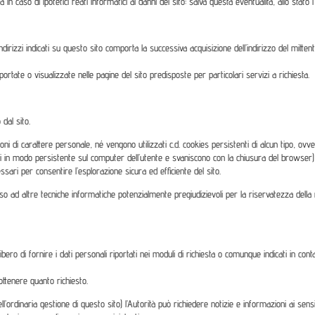
in caso di ipotetici reati informatici ai danni del sito: salva questa eventualità, allo stato 
li indirizzi indicati su questo sito comporta la successiva acquisizione dell’indirizzo del mit
rtate o visualizzate nelle pagine del sito predisposte per particolari servizi a richiesta.
dal sito.
ni di carattere personale, né vengono utilizzati c.d. cookies persistenti di alcun tipo, ovve
in modo persistente sul computer dell’utente e svaniscono con la chiusura del browser) è s
ssari per consentire l’esplorazione sicura ed efficiente del sito.
icorso ad altre tecniche informatiche potenzialmente pregiudizievoli per la riservatezza della
bero di fornire i dati personali riportati nei moduli di richiesta o comunque indicati in contatt
ottenere quanto richiesto.
ordinaria gestione di questo sito) l’Autorità può richiedere notizie e informazioni ai sensi de