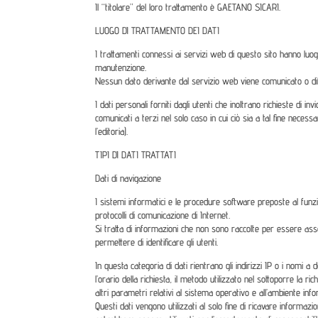
Il “titolare” del loro trattamento è GAETANO SICARI.
LUOGO DI TRATTAMENTO DEI DATI
I trattamenti connessi ai servizi web di questo sito hanno luog
manutenzione.
Nessun dato derivante dal servizio web viene comunicato o di
I dati personali forniti dagli utenti che inoltrano richieste di in
comunicati a terzi nel solo caso in cui ciò sia a tal fine necess
l’editoria).
TIPI DI DATI TRATTATI
Dati di navigazione
I sistemi informatici e le procedure software preposte al funzi
protocolli di comunicazione di Internet.
Si tratta di informazioni che non sono raccolte per essere asso
permettere di identificare gli utenti.
In questa categoria di dati rientrano gli indirizzi IP o i nomi a 
l’orario della richiesta, il metodo utilizzato nel sottoporre la ri
altri parametri relativi al sistema operativo e all’ambiente info
Questi dati vengono utilizzati al solo fine di ricavare informaz