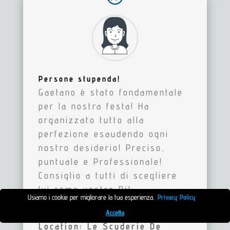
Persone stupenda!
Gaetano è stato fondamentale
per la nostra festa! Ha
organizzato tutto alla
perfezione esaudendo ogni
nostro desiderio! Preciso,
puntuale e Professionale!
Consiglio a tutti di scegliere
lui come vostro Dj!
Usiamo i cookie per migliorare la tua esperienza.
Privacy Policy
Da Ilaria
Accetta
Location: Le Scuderie De