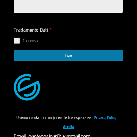
Trattamento Dati
*
Consenso
Invia
Gaetano Sicari DJ
Usiamo i cookie per migliorare la tua esperienza.
Privacy Policy
Cell: +39 3936436465
Accetta
Email:
gaetanosicari14@gmail.com